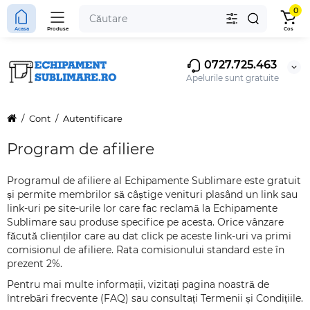
0
Acasa
Produse
Cos
0727.725.463
Apelurile sunt gratuite
Cont
Autentificare
Program de afiliere
Programul de afiliere al Echipamente Sublimare este gratuit
și permite membrilor să câștige venituri plasând un link sau
link-uri pe site-urile lor care fac reclamă la Echipamente
Sublimare sau produse specifice pe acesta. Orice vânzare
făcută clienților care au dat click pe aceste link-uri va primi
comisionul de afiliere. Rata comisionului standard este în
prezent 2%.
Pentru mai multe informații, vizitați pagina noastră de
întrebări frecvente (FAQ) sau consultați Termenii și Condițiile.