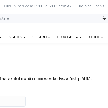
Luni - Vineri de la 09:00 la 17:00
Sâmbătă - Duminica - închis
STAHLS
SECABO
FLUX LASER
XTOOL
inatarului după ce comanda dvs. a fost plătită.