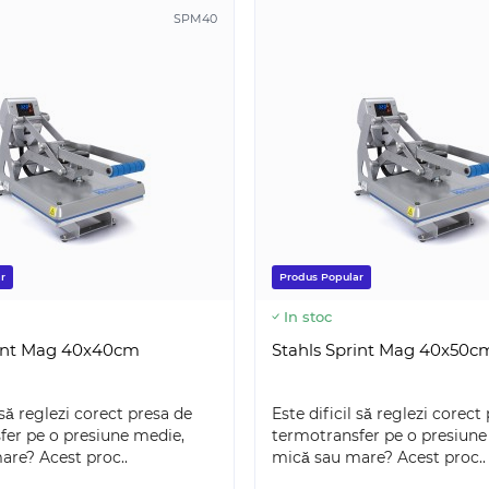
SPM40
r
Produs Popular
In stoc
rint Mag 40x40cm
Stahls Sprint Mag 40x50c
 să reglezi corect presa de
Este dificil să reglezi corect
fer pe o presiune medie,
termotransfer pe o presiune
SILH-CAMEO-5-WHT-4T
SILH-CA
are? Acest proc..
mică sau mare? Acest proc..