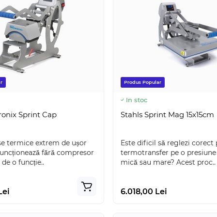
r
Produs Popular
In stoc
ronix Sprint Cap
Stahls Sprint Mag 15x15cm
se termice extrem de ușor
Este dificil să reglezi corect
 funcționează fără compresor
termotransfer pe o presiune
de o funcție..
mică sau mare? Acest proc..
Lei
6.018,00 Lei