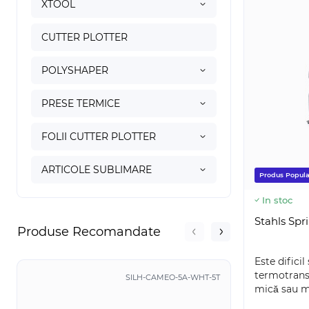
XTOOL
CUTTER PLOTTER
POLYSHAPER
PRESE TERMICE
FOLII CUTTER PLOTTER
ARTICOLE SUBLIMARE
Produs Popula
In stoc
Stahls Sp
Produse Recomandate
Este dificil
termotrans
SILH-CAMEO-5A-WHT-5T
5
mică sau m
1