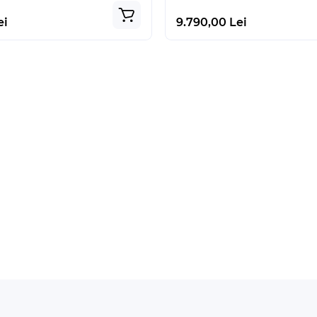
ei
9.790,00 Lei
Produs Popular
Super Pret
Produs Popular
În stoc
e Cameo 5 Alb
Silhouette CAMEO PRO MK
i
2.999,00 Lei
-21 %
-5 %
Lei
2.850,00 Lei