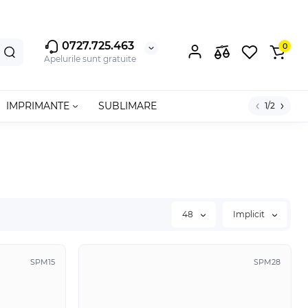
0727.725.463
0
Apelurile sunt gratuite
IMPRIMANTE
SUBLIMARE
1/2
48
Implicit
SPM15
SPM28