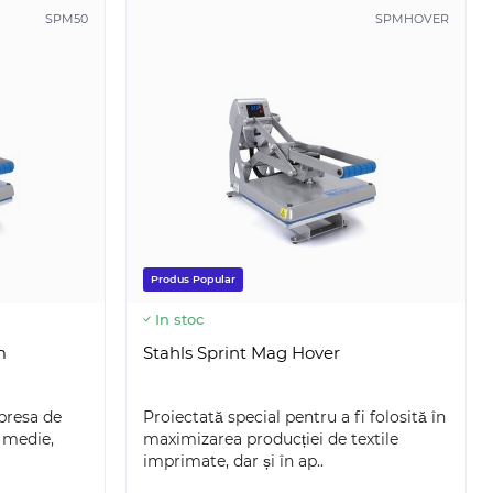
SPM50
SPMHOVER
Produs Popular
In stoc
m
Stahls Sprint Mag Hover
 presa de
Proiectată special pentru a fi folosită în
 medie,
maximizarea producției de textile
MEO-PRO-2-5T
SILH-CAMEO-5-WHT-4T+ES
imprimate, dar și în ap..