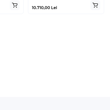
10.710,00 Lei
Super Pret
Produs Popular
Lipsa stoc
Silhouette Cameo 5 Alb + Mat
Electrostatic Alb
-II
2.440,00 Lei
-22 %
1.899,00 Lei