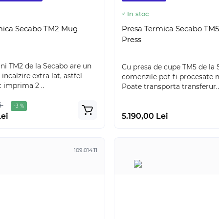
In stoc
mica Secabo TM2 Mug
Presa Termica Secabo TM
Press
ni TM2 de la Secabo are un
Cu presa de cupe TM5 de la 
ncalzire extra lat, astfel
comenzile pot fi procesate m
t imprima 2 ..
Poate transporta transferur..
i
-3 %
Lei
5.190,00 Lei
109.014.11