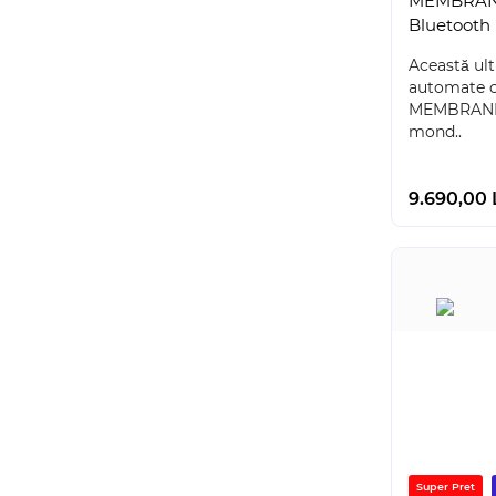
MEMBRANE
Bluetooth
Această ult
automate c
MEMBRANE 
mond..
9.690,00 
Super Pret