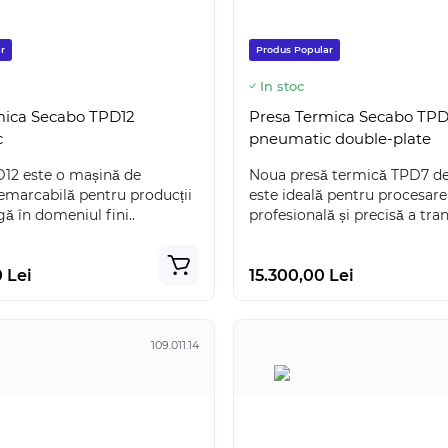
r
Produs Popular
In stoc
mica Secabo TPD12
Presa Termica Secabo TP
c
pneumatic double-plate
12 este o mașină de
Noua presă termică TPD7 de
emarcabilă pentru producții
este ideală pentru procesare
gă în domeniul fini..
profesională și precisă a tran
 Lei
15.300,00 Lei
109.011.14