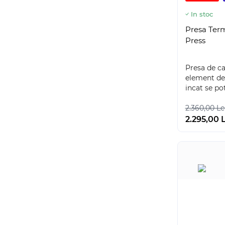
In stoc
Presa Ter
Press
Presa de ca
element de i
incat se po
2.360,00 Le
2.295,00 