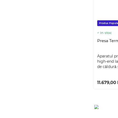
Produs Popula
In stoc
Presa Ter
Aparatul pr
high-end la 
de căldură 
11.679,00 