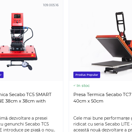
109.005.16
r
Produs Popular
In stoc
mica Secabo TC5 SMART
Presa Termica Secabo TC7
 38cm x 38cm with
40cm x 50cm
imă dezvoltare a presei
Cele mai bune performanțe ș
SILH-CAMEO-5-WHT-4T
SILH-CA
u genunchi Secabo TC5
ridicat cu seria Secabo LITE 
ntroduce pe piață o nou..
această nouă dezvoltare a pr