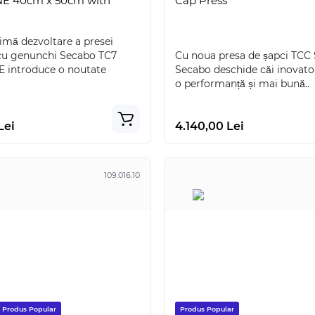
 40cm x 50cm with
Cap Press
imă dezvoltare a presei
u genunchi Secabo TC7
Cu noua presa de șapci TCC
introduce o noutate
Secabo deschide căi inovatoa
o performanță și mai bună..
Lei
4.140,00 Lei
109.016.10
Produs Popular
Produs Popular