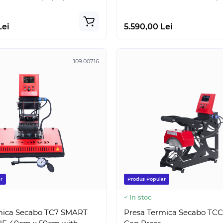
Lei
5.590,00 Lei
Produs Popular
Super Pret
Produs Popular
109.007.16
În stoc
e Cameo 5 Alb
Silhouette CAMEO PRO MK
i
2.999,00 Lei
-21 %
-5 %
Lei
2.850,00 Lei
r
Produs Popular
In stoc
mica Secabo TC7 SMART
Presa Termica Secabo TC