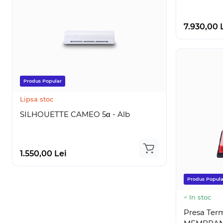
7.930,00 
Super Pret
Lipsa stoc
Produs Popular
Silhouett
Lipsa stoc
SILHOUETTE CAMEO 5α - Alb
1.900,00 Le
1.550,00 Lei
1.499,00 
Produs Popula
In stoc
Presa Ter