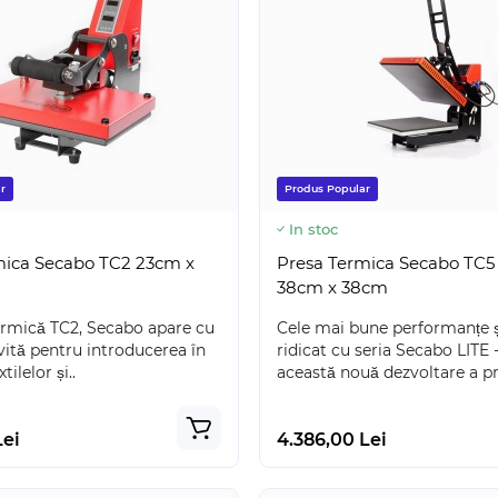
r
Produs Popular
In stoc
mica Secabo TC2 23cm x
Presa Termica Secabo TC5 
38cm x 38cm
ermică TC2, Secabo apare cu
Cele mai bune performanțe ș
vită pentru introducerea în
ridicat cu seria Secabo LITE 
tilelor și..
această nouă dezvoltare a pr
Lei
4.386,00 Lei