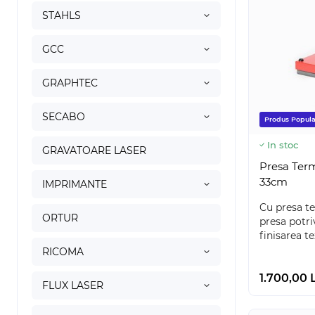
STAHLS
GCC
GRAPHTEC
SECABO
Produs Popula
In stoc
GRAVATOARE LASER
Presa Ter
33cm
IMPRIMANTE
Cu presa t
ORTUR
presa potri
finisarea tex
RICOMA
1.700,00 
FLUX LASER