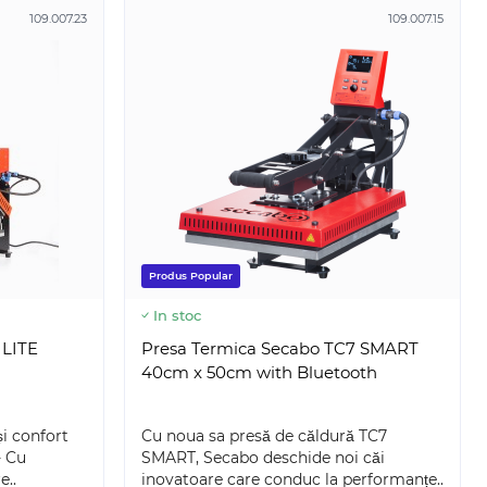
109.007.23
109.007.15
Produs Popular
In stoc
 LITE
Presa Termica Secabo TC7 SMART
40cm x 50cm with Bluetooth
i confort
Cu noua sa presă de căldură TC7
MEO-PRO-2-5T
SILH-CAMEO-5-WHT-4T+ES
- Cu
SMART, Secabo deschide noi căi
e..
inovatoare care conduc la performanțe..