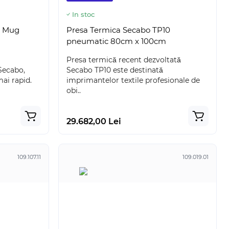
In stoc
5 Mug
Presa Termica Secabo TP10
pneumatic 80cm x 100cm
Presa termică recent dezvoltată
Secabo,
Secabo TP10 este destinată
ai rapid.
imprimantelor textile profesionale de
obi..
29.682,00 Lei
109.107.11
109.019.01