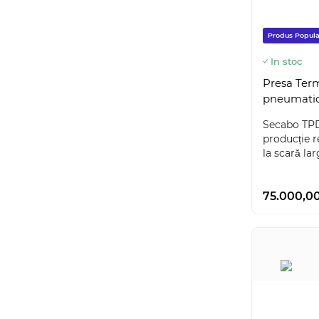
Produs Popula
In stoc
Presa Ter
pneumati
Secabo TPD
producție r
la scară lar
75.000,00