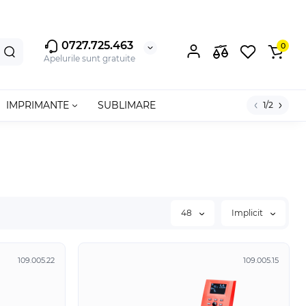
0727.725.463
0
Apelurile sunt gratuite
IMPRIMANTE
SUBLIMARE
1/2
48
Implicit
109.005.22
109.005.15