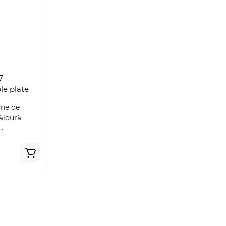
7
e plate
une de
căldură
.