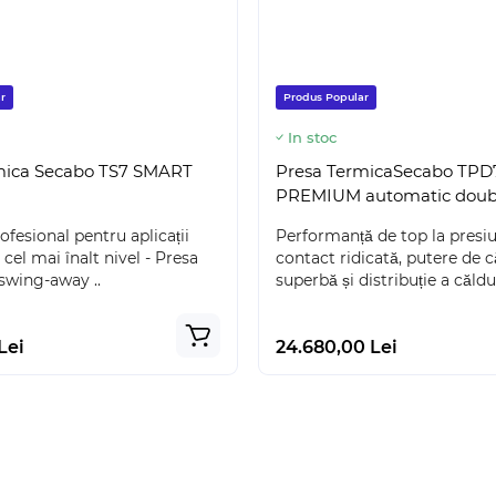
r
Produs Popular
In stoc
mica Secabo TS7 SMART
Presa TermicaSecabo TPD
PREMIUM automatic doubl
ofesional pentru aplicații
Performanță de top la presi
cel mai înalt nivel - Presa
contact ridicată, putere de 
swing-away ..
superbă și distribuție a căldu.
Lei
24.680,00 Lei