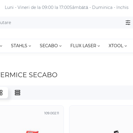
Luni - Vineri de la 09:00 la 17:00
Sâmbătă - Duminica - închis
STAHLS
SECABO
FLUX LASER
XTOOL
TERMICE SECABO
109.002.11