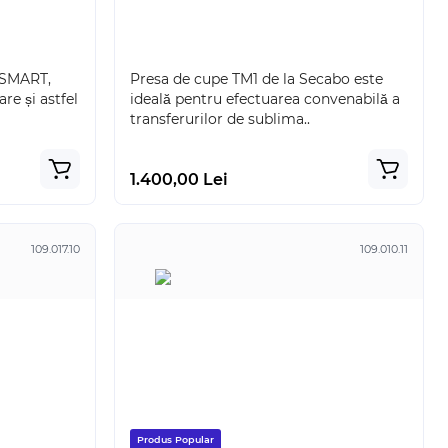
 SMART,
Presa de cupe TM1 de la Secabo este
re și astfel
ideală pentru efectuarea convenabilă a
transferurilor de sublima..
1.400,00 Lei
109.017.10
109.010.11
Produs Popular