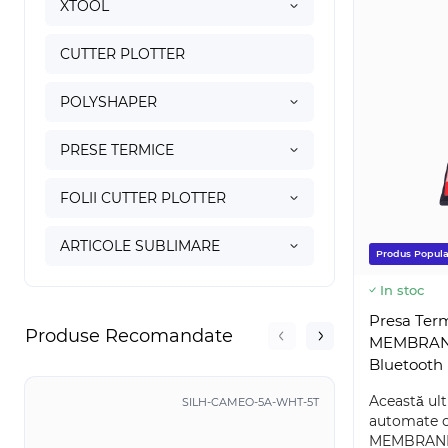
XTOOL
CUTTER PLOTTER
POLYSHAPER
PRESE TERMICE
FOLII CUTTER PLOTTER
ARTICOLE SUBLIMARE
Produs Popula
In stoc
Presa Ter
Produse Recomandate
MEMBRANE
Bluetooth
Această ult
SILH-CAMEO-5A-WHT-5T
5
automate c
1
MEMBRANE i