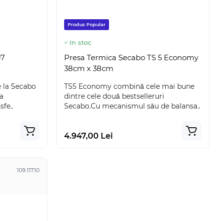
Produs Popular
In stoc
D7
Presa Termica Secabo TS 5 Economy
38cm x 38cm
 la Secabo
TS5 Economy combină cele mai bune
a
dintre cele două bestselleruri
sfe..
Secabo.Cu mecanismul său de balansa..
4.947,00 Lei
109.117.10