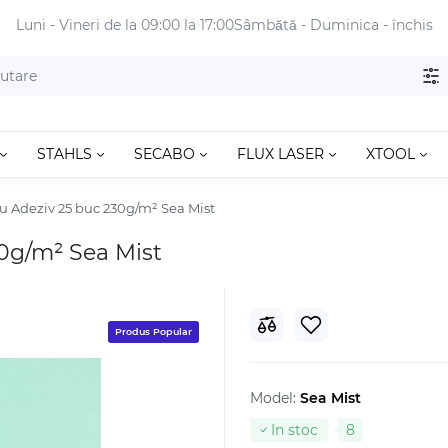
Luni - Vineri de la 09:00 la 17:00
Sâmbătă - Duminica - închis
STAHLS
SECABO
FLUX LASER
XTOOL
cu Adeziv 25 buc 230g/m² Sea Mist
30g/m² Sea Mist
Produs Popular
Model:
Sea Mist
In stoc
8