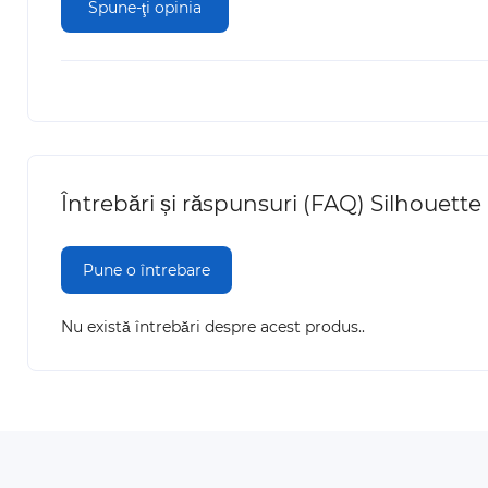
Spune-ţi opinia
Întrebări și răspunsuri (FAQ) Silhouett
Pune o întrebare
Nu există întrebări despre acest produs..