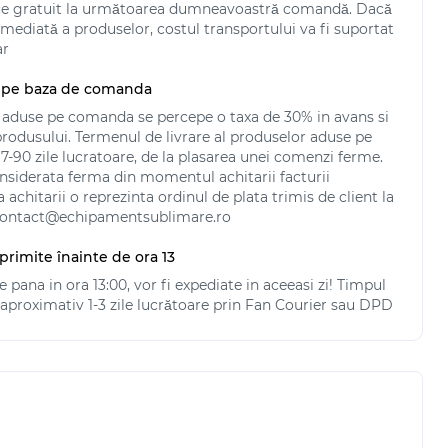
ace gratuit la următoarea dumneavoastră comandă. Dacă
imediată a produselor, costul transportului va fi suportat
ar
 pe baza de comanda
 aduse pe comanda se percepe o taxa de 30% in avans si
 produsului. Termenul de livrare al produselor aduse pe
-90 zile lucratoare, de la plasarea unei comenzi ferme.
siderata ferma din momentul achitarii facturii
chitarii o reprezinta ordinul de plata trimis de client la
 contact@echipamentsublimare.ro
primite înainte de ora 13
pana in ora 13:00, vor fi expediate in aceeasi zi! Timpul
e aproximativ 1-3 zile lucrătoare prin Fan Courier sau DPD