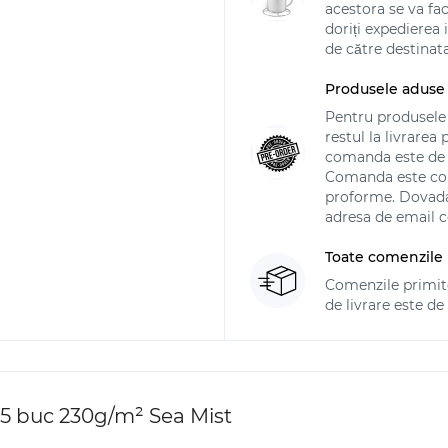
acestora se va f
doriți expedierea 
de către destinat
Produsele aduse
Pentru produsele
restul la livrarea
comanda este de 7
Comanda este con
proforme. Dovada a
adresa de email
Toate comenzile 
Comenzile primite 
de livrare este d
25 buc 230g/m² Sea Mist