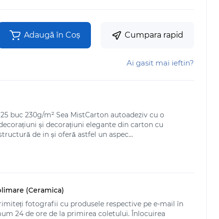
Adaugă în Coș
Cumpara rapid
Ai gasit mai ieftin?
 25 buc 230g/m² Sea MistCarton autoadeziv cu o
ecorațiuni și decorațiuni elegante din carton cu
tructură de in și oferă astfel un aspec...
blimare (Ceramica)
imiteți fotografii cu produsele respective pe e-mail în
 24 de ore de la primirea coletului. Înlocuirea