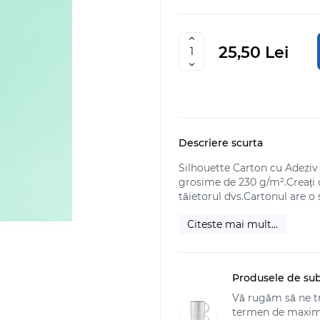
25,50 Lei
Descriere scurta
Silhouette Carton cu Adeziv
grosime de 230 g/m².Creați d
tăietorul dvs.Cartonul are o s
Citeste mai mult...
Produsele de su
Vă rugăm să ne tr
termen de maximum