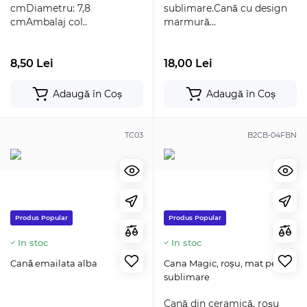
cmDiametru: 7,8
sublimare.Cană cu design
cmAmbalaj col..
marmură...
8,50 Lei
18,00 Lei
Adaugă în Coș
Adaugă în Coș
TC03
B2CB-04FBN
Produs Popular
Produs Popular
In stoc
In stoc
Cană emailata alba
Cana Magic, roșu, mat pentru
sublimare
Cană din ceramică, roșu