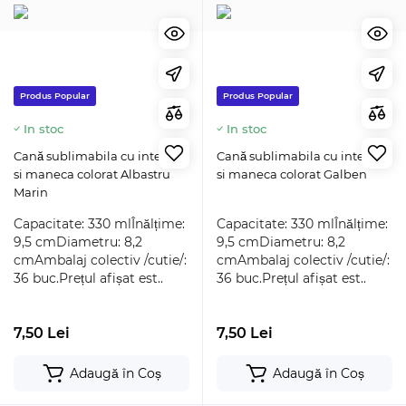
Produs Popular
Produs Popular
In stoc
In stoc
Cană sublimabila cu interior
Cană sublimabila cu interior
si maneca colorat Albastru
si maneca colorat Galben
Marin
Capacitate: 330 mlÎnălțime:
Capacitate: 330 mlÎnălțime:
9,5 cmDiametru: 8,2
9,5 cmDiametru: 8,2
cmAmbalaj colectiv /cutie/:
cmAmbalaj colectiv /cutie/:
36 buc.Prețul afișat est..
36 buc.Prețul afișat est..
7,50 Lei
7,50 Lei
Adaugă în Coș
Adaugă în Coș