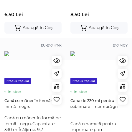
6,50 Lei
8,50 Lei
Adaugă în Coș
Adaugă în Coș
EU-B101HT-K
B101MGY
Produs Popular
Produs Popular
In stoc
In stoc
Cană cu mâner în formă de
Cana de 330 ml pentru
inimă - negru
sublimare - marmură gri
Cană cu mâner în formă de
inimă - negruCapacitate:
Cană ceramică pentru
330 mlÎnălțime: 9,7
imprimare prin