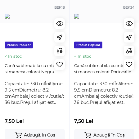
BEK18
BEK24
Produs Popular
Produs Popular
In stoc
In stoc
Cană sublimabila cu interior
Cană sublimabila cu interior
si maneca colorat Negru
si maneca colorat Portocalie
Capacitate: 330 mlÎnălțime:
Capacitate: 330 mlÎnălțime:
9,5 cmDiametru: 8,2
9,5 cmDiametru: 8,2
cmAmbalaj colectiv /cutie/:
cmAmbalaj colectiv /cutie/:
36 buc.Prețul afișat est..
36 buc.Prețul afișat est..
7,50 Lei
7,50 Lei
Adaugă în Coș
Adaugă în Coș