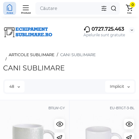
0
Acasa
Produse
Cos
0727.725.463
Apelurile sunt gratuite
ARTICOLE SUBLIMARE
CANI SUBLIMARE
CANI SUBLIMARE
48
Implicit
B11LW-GY
EU-B11GT-3-BL