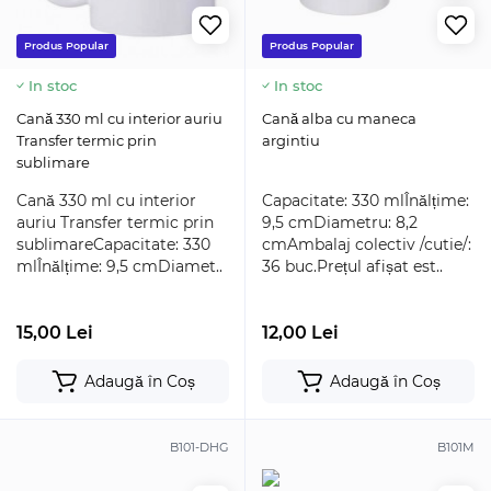
Produs Popular
Produs Popular
In stoc
In stoc
Cană 330 ml cu interior auriu
Cană alba cu maneca
Transfer termic prin
argintiu
sublimare
Cană 330 ml cu interior
Capacitate: 330 mlÎnălțime:
auriu Transfer termic prin
9,5 cmDiametru: 8,2
sublimareCapacitate: 330
cmAmbalaj colectiv /cutie/:
mlÎnălțime: 9,5 cmDiamet..
36 buc.Prețul afișat est..
15,00 Lei
12,00 Lei
Adaugă în Coș
Adaugă în Coș
B101-DHG
B101M