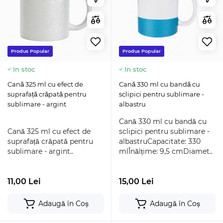
Produs Popular
Produs Popular
In stoc
In stoc
Cană 325 ml cu efect de
Cană 330 ml cu bandă cu
suprafață crăpată pentru
sclipici pentru sublimare -
sublimare - argint
albastru
Cană 330 ml cu bandă cu
Cană 325 ml cu efect de
sclipici pentru sublimare -
suprafață crăpată pentru
albastruCapacitate: 330
sublimare - argint..
mlÎnălțime: 9,5 cmDiamet..
11,00 Lei
15,00 Lei
Adaugă în Coș
Adaugă în Coș