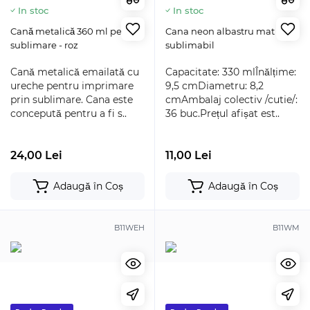
In stoc
In stoc
Cană metalică 360 ml pentru
Cana neon albastru mat
sublimare - roz
sublimabil
Cană metalică emailată cu
Capacitate: 330 mlÎnălțime:
ureche pentru imprimare
9,5 cmDiametru: 8,2
prin sublimare. Cana este
cmAmbalaj colectiv /cutie/:
concepută pentru a fi s..
36 buc.Prețul afișat est..
24,00 Lei
11,00 Lei
Adaugă în Coș
Adaugă în Coș
B11WEH
B11WM