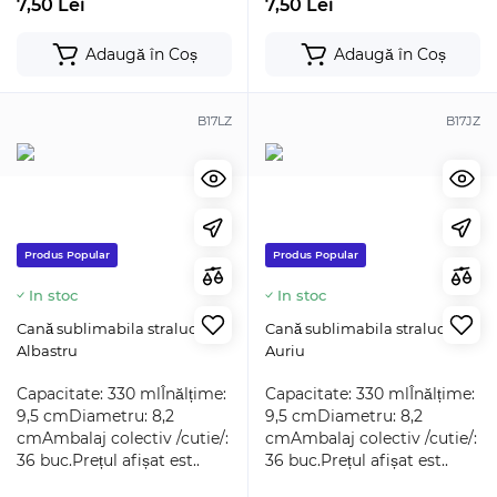
7,50 Lei
7,50 Lei
Adaugă în Coș
Adaugă în Coș
B17LZ
B17JZ
Produs Popular
Produs Popular
In stoc
In stoc
Cană sublimabila stralucitor
Cană sublimabila stralucitor
Albastru
Auriu
Capacitate: 330 mlÎnălțime:
Capacitate: 330 mlÎnălțime:
9,5 cmDiametru: 8,2
9,5 cmDiametru: 8,2
cmAmbalaj colectiv /cutie/:
cmAmbalaj colectiv /cutie/:
36 buc.Prețul afișat est..
36 buc.Prețul afișat est..