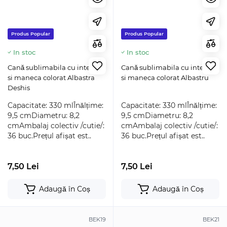
Produs Popular
Produs Popular
In stoc
In stoc
Cană sublimabila cu interior
Cană sublimabila cu interior
si maneca colorat Albastra
si maneca colorat Albastru
Deshis
Capacitate: 330 mlÎnălțime:
Capacitate: 330 mlÎnălțime:
9,5 cmDiametru: 8,2
9,5 cmDiametru: 8,2
cmAmbalaj colectiv /cutie/:
cmAmbalaj colectiv /cutie/:
36 buc.Prețul afișat est..
36 buc.Prețul afișat est..
7,50 Lei
7,50 Lei
Adaugă în Coș
Adaugă în Coș
BEK19
BEK21