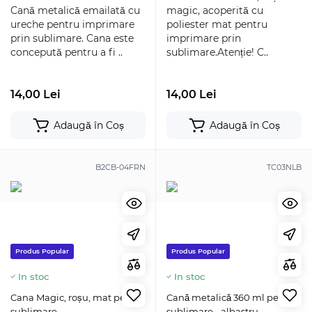
Cană metalică emailată cu
magic, acoperită cu
ureche pentru imprimare
poliester mat pentru
prin sublimare. Cana este
imprimare prin
concepută pentru a fi ..
sublimare.Atenție! C..
14,00 Lei
14,00 Lei
Adaugă în Coș
Adaugă în Coș
B2CB-04FRN
TC03NLB
Produs Popular
Produs Popular
In stoc
In stoc
Cana Magic, roșu, mat pentru
Cană metalică 360 ml pentru
sublimare
sublimare - albastru