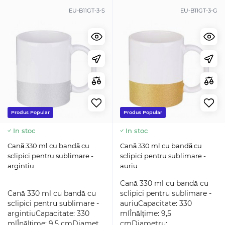
EU-B11GT-3-S
EU-B11GT-3-G
Produs Popular
Produs Popular
In stoc
In stoc
Cană 330 ml cu bandă cu
Cană 330 ml cu bandă cu
sclipici pentru sublimare -
sclipici pentru sublimare -
argintiu
auriu
Cană 330 ml cu bandă cu
Cană 330 ml cu bandă cu
sclipici pentru sublimare -
sclipici pentru sublimare -
auriuCapacitate: 330
argintiuCapacitate: 330
mlÎnălțime: 9,5
mlÎnălțime: 9,5 cmDiamet..
cmDiametru:..