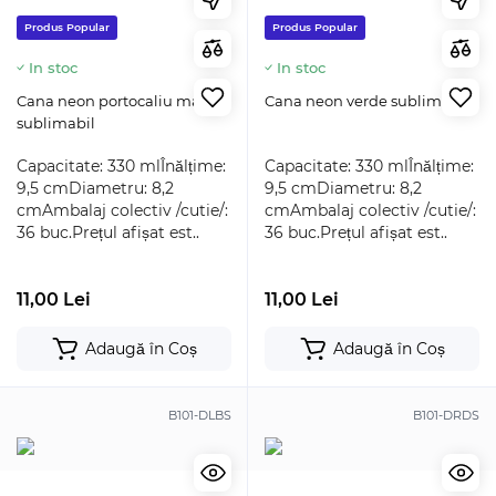
Produs Popular
Produs Popular
In stoc
In stoc
Cana neon portocaliu mat
Cana neon verde sublimabil
sublimabil
Capacitate: 330 mlÎnălțime:
Capacitate: 330 mlÎnălțime:
9,5 cmDiametru: 8,2
9,5 cmDiametru: 8,2
cmAmbalaj colectiv /cutie/:
cmAmbalaj colectiv /cutie/:
36 buc.Prețul afișat est..
36 buc.Prețul afișat est..
11,00 Lei
11,00 Lei
Adaugă în Coș
Adaugă în Coș
B101-DLBS
B101-DRDS