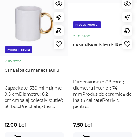
Produs Popular
In stoc
Cana alba sublimabilă mata
Produs Popular
In stoc
Cană alba cu maneca auriu
Dimensiuni: (h)98 mm ;
Capacitate: 330 mlÎnălțime:
diametru interior: 74
9,5 cmDiametru: 8,2
mmProdus de ceramică de
cmAmbalaj colectiv /cutie/:
înaltă calitatePotrivită
36 buc.Prețul afișat est..
pentru..
12,00 Lei
7,50 Lei