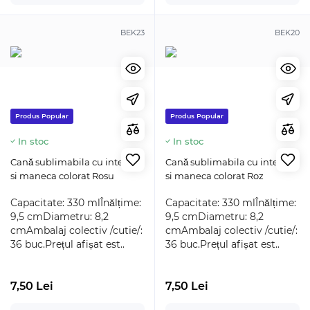
BEK23
BEK20
Produs Popular
Produs Popular
In stoc
In stoc
Cană sublimabila cu interior
Cană sublimabila cu interior
si maneca colorat Rosu
si maneca colorat Roz
Capacitate: 330 mlÎnălțime:
Capacitate: 330 mlÎnălțime:
9,5 cmDiametru: 8,2
9,5 cmDiametru: 8,2
cmAmbalaj colectiv /cutie/:
cmAmbalaj colectiv /cutie/:
36 buc.Prețul afișat est..
36 buc.Prețul afișat est..
7,50 Lei
7,50 Lei