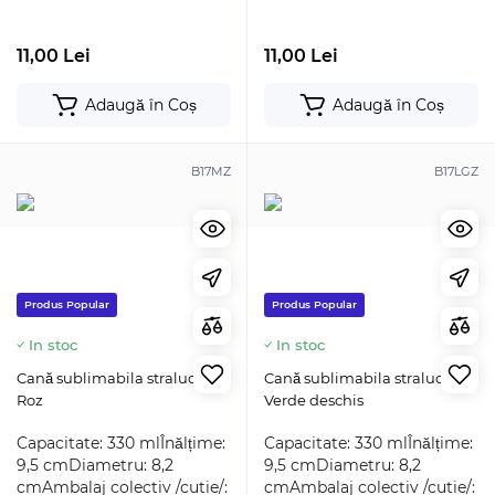
11,00 Lei
11,00 Lei
Adaugă în Coș
Adaugă în Coș
B17MZ
B17LGZ
Produs Popular
Produs Popular
In stoc
In stoc
Cană sublimabila stralucitor
Cană sublimabila stralucitor
Roz
Verde deschis
Capacitate: 330 mlÎnălțime:
Capacitate: 330 mlÎnălțime:
9,5 cmDiametru: 8,2
9,5 cmDiametru: 8,2
cmAmbalaj colectiv /cutie/:
cmAmbalaj colectiv /cutie/: