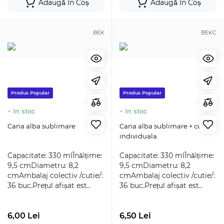
Adaugă în Coș
Adaugă în Coș
BEK
BEKC
Produs Popular
Produs Popular
In stoc
In stoc
Cana alba sublimare
Cana alba sublimare + cutie
individuala
Capacitate: 330 mlÎnălțime:
Capacitate: 330 mlÎnălțime:
9,5 cmDiametru: 8,2
9,5 cmDiametru: 8,2
cmAmbalaj colectiv /cutie/:
cmAmbalaj colectiv /cutie/:
36 buc.Prețul afișat est..
36 buc.Prețul afișat est..
6,00 Lei
6,50 Lei