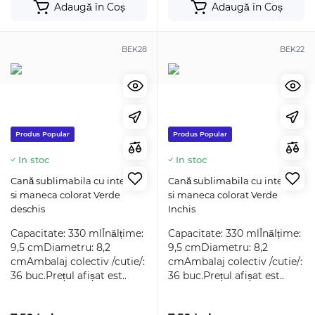
Adaugă în Coș
Adaugă în Coș
BEK28
BEK22
Produs Popular
Produs Popular
In stoc
In stoc
Cană sublimabila cu interior
Cană sublimabila cu interior
si maneca colorat Verde
si maneca colorat Verde
deschis
Inchis
Capacitate: 330 mlÎnălțime:
Capacitate: 330 mlÎnălțime:
9,5 cmDiametru: 8,2
9,5 cmDiametru: 8,2
cmAmbalaj colectiv /cutie/:
cmAmbalaj colectiv /cutie/:
36 buc.Prețul afișat est..
36 buc.Prețul afișat est..