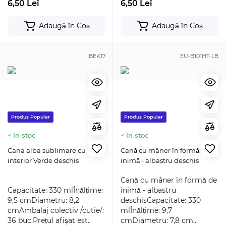
6,50 Lei
6,50 Lei
Adaugă în Coș
Adaugă în Coș
BEK17
EU-B101HT-LB
Produs Popular
Produs Popular
In stoc
In stoc
Cana alba sublimare cu
Cană cu mâner în formă de
interior Verde deschis
inimă - albastru deschis
Cană cu mâner în formă de
Capacitate: 330 mlÎnălțime:
inimă - albastru
9,5 cmDiametru: 8,2
deschisCapacitate: 330
cmAmbalaj colectiv /cutie/:
mlÎnălțime: 9,7
36 buc.Prețul afișat est..
cmDiametru: 7,8 cm..