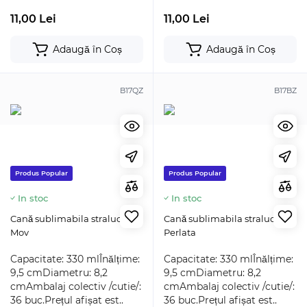
11,00 Lei
11,00 Lei
Adaugă în Coș
Adaugă în Coș
B17QZ
B17BZ
Produs Popular
Produs Popular
In stoc
In stoc
Cană sublimabila stralucitor
Cană sublimabila stralucitor
Mov
Perlata
Capacitate: 330 mlÎnălțime:
Capacitate: 330 mlÎnălțime:
9,5 cmDiametru: 8,2
9,5 cmDiametru: 8,2
cmAmbalaj colectiv /cutie/:
cmAmbalaj colectiv /cutie/:
36 buc.Prețul afișat est..
36 buc.Prețul afișat est..